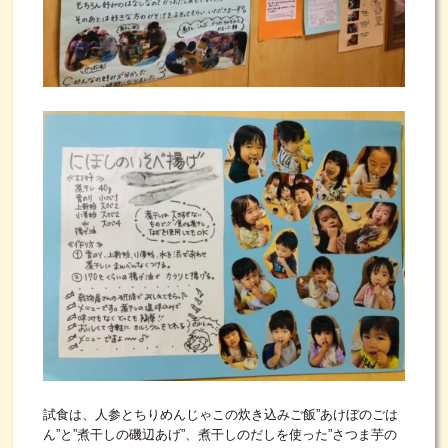
試食は、人参とちりめんじゃこの炊き込みご飯”あけぼのごは
ん”と”煮干しの磯辺あげ”、煮干しのだしを使った”さつま芋の