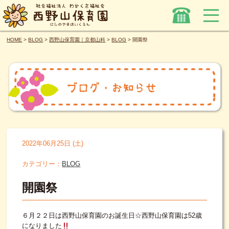
HOME
>
BLOG
>
西野山保育園｜京都山科
>
BLOG
>
開園祭
2022年06月25日 (土)
カテゴリー：
BLOG
開園祭
６月２２日は西野山保育園のお誕生日☆西野山保育園は52歳
になりました