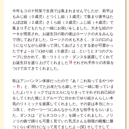
今年もコロナ対策で全員では集まれませんでしたが、前半は
もみじ組（０歳児）とつくし組（１歳児）で集まり後半はた
んぽぽ組（２歳児）さくら組（３歳児）ふじ組（４歳児）で
集まり子どもたちと一緒にお祝いをしました。大きな絵のケ
ーキが用意され、お誕生日の歌の後はローソクの火をみんな
で消してあげました。ローソクの火も大きく、タコの口のよ
うになりながら頑張って消してあげようとする姿が可愛かっ
たですよ～(≧▽≦)ゆり組（５歳児）は…というと３つのグル
ープに分かれて、歌・リトミック・ダンスを披露してくれて
お誕生日を盛り上げてくれました
それぞれ手作りの衣装を
つけて出てきてくれました。
歌はアンパンマン体操だったので『あ！これ知ってるやつや
～
』と、聞いてたお友だちも嬉しそうに一緒に歌っていま
したよ♪リトミックではカエルになりきってそれぞれ自己紹介
をしてくれた後に２グループに分かれてゆり組さんらしい本
気のリトミックを披露してくれました。その姿は本当にカッ
コ良く、その一つ一つにみんなから大きな拍手をもらいまし
た。ダンスは「どらネコロック」を踊ってくれました。ノリ
ノリの曲で踊りも可愛く見ていた乳児さんも朝寝の睡魔に勝
つくらい釘付けになって見てましたよ～(笑) そしてそして…