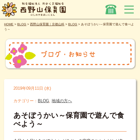
HOME
>
BLOG
>
西野山保育園｜京都山科
>
BLOG
>
あそぼうかい～保育園で遊んで食べよ
う～
2019年09月11日 (水)
カテゴリー：
BLOG
,
地域の方へ
あそぼうかい～保育園で遊んで食
べよう～