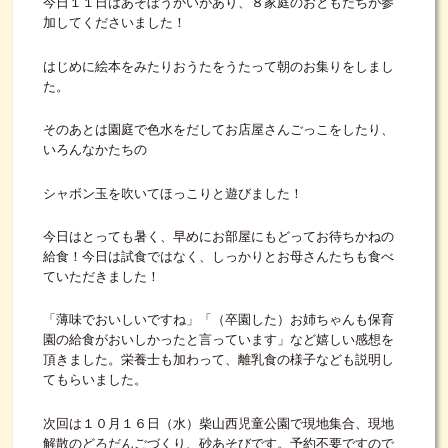
今日１１日はあそぼうかいがあり、８家庭のおともだちが参
加してくださいました！
はじめに絵本をみたりおうたをうたって朝のお集りをしまし
た。
そのあとは園庭で色水をだしてお店屋さんごっこをしたり、
いろんなかたちの
シャボン玉を吹いてほっこりと遊びました！
今日はとっても暑く、早めにお部屋にもどってお待ちかねの
給食！今日は試食ではなく、しっかりとお母さんたちも食べ
ていただきました！
「薄味でおいしいですね」「（卒園した）お姉ちゃんも保育
園の給食がおいしかったと言っています」など嬉しい感想を
頂きました。栄養士も加わって、離乳食の様子なども説明し
てもらいました。
次回は１０月１６日（水）柴山西児童公園で現地集合、現地
解散のどろだんごづくり、砂あそびです。予約不要ですので